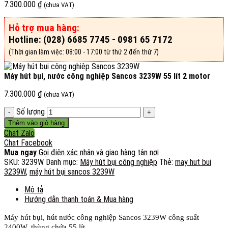
7.300.000
₫
(chưa VAT)
Hỗ trợ mua hàng:
Hotline: (028) 6685 7745 - 0981 65 7172
(Thời gian làm việc: 08:00 - 17:00 từ thứ 2 đến thứ 7)
Máy hút bụi, nước công nghiệp Sancos 3239W 55 lít 2 motor
7.300.000
₫
(chưa VAT)
Số lượng
Thêm vào giỏ hàng
Chat Zalo
Chat Facebook
Mua ngay
Gọi điện xác nhận và giao hàng tận nơi
SKU:
3239W
Danh mục:
Máy hút bụi công nghiệp
Thẻ:
may hut bui
3239W
,
máy hút bụi sancos 3239W
Mô tả
Hướng dẫn thanh toán & Mua hàng
Máy hút bụi, hút nước công nghiệp Sancos 3239W công suất
2400W, thùng chứa 55 lít