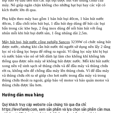
lớp bảo vệ đầu tiên khi các hạt bụi được hút vào thùng chứa của
máy. Nó giúp ngăn chặn không cho những hạt bụi hay các vật có
kích thước lớn đi qua.
Phụ kiện theo máy bao gồm 1 bán hút bụi 40cm, 1 bàn hút nước
40cm, 1 đầu chổi tròn hút bụi, 1 đầu hút dẹp dùng để hút các bụi
bẩn trong các khe hẹp, 2 ống inox dùng để nối bàn hút với ống
nhún mỗi khi hút bụi dưới sàn, 1 ống nhúng dài 2,5m.
Máy hút bụi, hút nước công nghiệp Sancos
3239W có chức năng hút
được nước, nhưng khi cần hút nước thì người sử dụng nên lấy 2 tầng
lọc nỉ và tầng lọc hepa để riêng ra ngoài. Vì tầng lọc này khi bị bụi
và nước bám vào nó sẽ bết dính lại làm cho không khí không lưu
thông qua được nên máy sẽ không hút được nước. Mỗi khi hút nước
xong nên vệ sinh sạch sẽ thùng chứa và để đầu máy và thùng chứa
rời ra, không nên để chồng đầu máy lên thùng chưa. Vì để đầu máy
và thùng chứa rời ra sẽ giúp cho hơi nước trong đầu máy và trong
thùng chứa thoát ra ngoài, giúp bảo vệ motor và bảo quản motor và
thùng chứa được lâu hơn.
Hướng dẫn mua hàng
Quý khách truy cập website của chúng tôi qua địa chỉ:
https://levofamily.com, xem sản phẩm và lựa chọn sản phẩm cần mua.