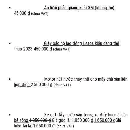
Áo lưới phản quang kiểu 3M (không túi)
45.000
₫
(chưa VAT)
Giày bảo hộ lao động Letos kiểu dáng thể
thao 2023
450.000
₫
(chưa VAT)
Motor hút nước thay thế cho máy chà sàn liên
hợp điện
2.500.000
₫
(chưa VAT)
Xe gạt đẩy nước sân tenis, xe đẩy bụi mài sàn
bê tông
1.850.000
₫
Giá gốc là: 1.850.000 ₫.
1.650.000
₫
Giá
hiện tại là: 1.650.000 ₫.
(chưa VAT)