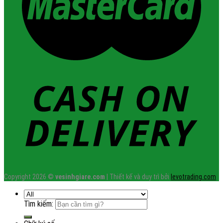
Copyright 2026 ©
vesinhgiare.com
| Thiết kế và duy trì bởi
levotrading.com
Tìm kiếm: