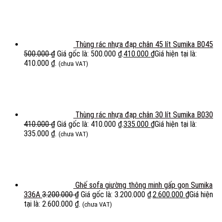
Thùng rác nhựa đạp chân 45 lít Sumika B045
500.000
₫
Giá gốc là: 500.000 ₫.
410.000
₫
Giá hiện tại là:
410.000 ₫.
(chưa VAT)
Thùng rác nhựa đạp chân 30 lít Sumika B030
410.000
₫
Giá gốc là: 410.000 ₫.
335.000
₫
Giá hiện tại là:
335.000 ₫.
(chưa VAT)
Ghế sofa giường thông minh gấp gọn Sumika
336A
3.200.000
₫
Giá gốc là: 3.200.000 ₫.
2.600.000
₫
Giá hiện
tại là: 2.600.000 ₫.
(chưa VAT)