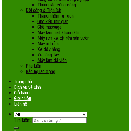
Thùng rác công cộng
Đời sống & Tiện ích
Thang nhôm rút gọn
Ghế xếp thư giãn
Ghế massage
Máy làm mát không khí
Máy rửa xe, xịt rửa sân vườn
Máy xịt cồn
Xe đẩy hàng
Xe nâng tay
Máy làm đá viên
Phụ kiện
Bảo hộ lao động
Trang chủ
Dịch vụ vệ sinh
Giỏ hàng
Giới thiệu
Liên hệ
Tìm kiếm: