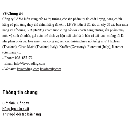
Về Chúng tôi
Công ty Lê Võ luôn cung cấp ra thị trường các sản phẩm uy tín chất lượng, hàng chính
hãng có phụ tùng thay thế chính hãng đi kèm . Lê Võ luôn là đối tác tin cậy để các bạn mua
hàng và sử dụng. Với phương châm luôn cung cấp tới khách hàng những sản phẩm máy
móc vệ sinh tốt nhất, giá thành rẻ dịch vụ hậu mãi bảo hành bảo trì dài hạn. chúng tôi là
nhà phân phối các loại máy móc công nghiệp các thương hiệu nổi tiếng như: HiClean
(Thailand), Clean Maid (Thailand, Italy), Kraffer (Germany), Fiorentini (Italy), Karcher
(Germany)…
- Phone:
0981657172
- Email: info@levotrading.com
- Website:
levotrading.com
levofamily.com
Thông tin chung
Giới thiệu Công ty
Năng lực sản xuất
Thư ngỏ đối tác bán hàng