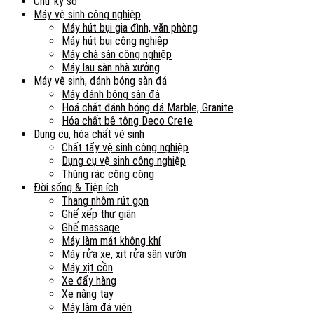
Chữ ký số
Máy vệ sinh công nghiệp
Máy hút bụi gia đình, văn phòng
Máy hút bụi công nghiệp
Máy chà sàn công nghiệp
Máy lau sàn nhà xưởng
Máy vệ sinh, đánh bóng sàn đá
Máy đánh bóng sàn đá
Hoá chất đánh bóng đá Marble, Granite
Hóa chất bê tông Deco Crete
Dụng cụ, hóa chất vệ sinh
Chất tẩy vệ sinh công nghiệp
Dụng cụ vệ sinh công nghiệp
Thùng rác công cộng
Đời sống & Tiện ích
Thang nhôm rút gọn
Ghế xếp thư giãn
Ghế massage
Máy làm mát không khí
Máy rửa xe, xịt rửa sân vườn
Máy xịt cồn
Xe đẩy hàng
Xe nâng tay
Máy làm đá viên