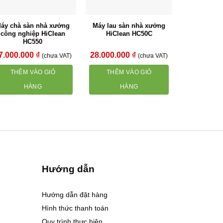
áy chà sàn nhà xưởng
Máy lau sàn nhà xưởng
công nghiệp HiClean
HiClean HC50C
HC550
7.000.000
₫
28.000.000
₫
(chưa VAT)
(chưa VAT)
THÊM VÀO GIỎ
THÊM VÀO GIỎ
HÀNG
HÀNG
Hướng dẫn
Hướng dẫn đặt hàng
Hình thức thanh toán
Quy trình thực hiện