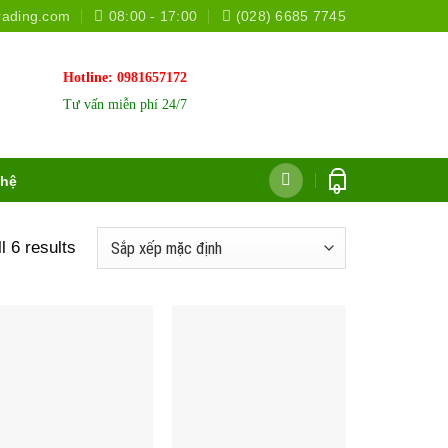
rading.com
08:00 - 17:00
(028) 6685 7745
Hotline:
0981657172
Tư vấn miễn phí 24/7
 hệ
0
l 6 results