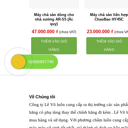
Máy chà sàn dùng cho
Máy chà sàn liên hợ
nhà xưởng AR-S5 (Ắc
ChaoBao HY45C
quy)
47.000.000
₫
23.000.000
₫
(chưa VAT)
(chưa VA
THÊM VÀO GIỎ
THÊM VÀO GIỎ
HÀNG
HÀNG
02866857745
Về Chúng tôi
Công ty Lê Võ luôn cung cấp ra thị trường các sản phẩ
hãng có phụ tùng thay thế chính hãng đi kèm . Lê Võ lu
mua hàng và sử dụng. Với phương châm luôn cung cấ
máy móc vệ sinh tốt nhất, giá thành rẻ dịch vụ hậu mã