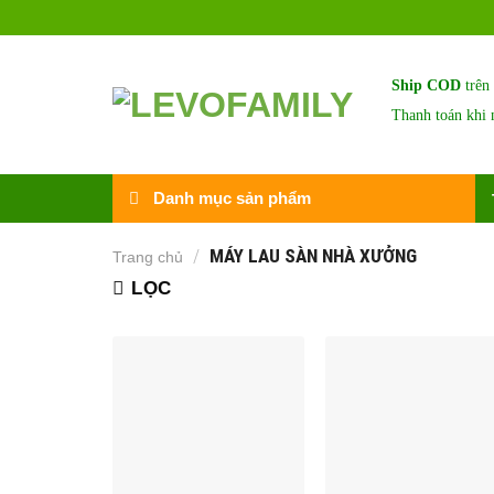
Skip
to
content
Ship COD
trên
Thanh toán khi 
Danh mục sản phẩm
/
MÁY LAU SÀN NHÀ XƯỞNG
Trang chủ
LỌC