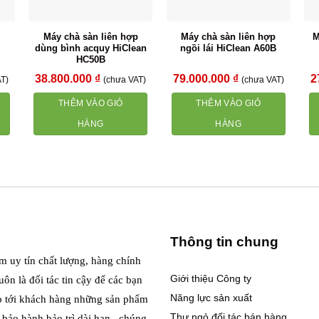
p
Máy chà sàn liên hợp
Máy chà sàn liên hợp
M
dùng bình acquy HiClean
ngồi lái HiClean A60B
HC50B
38.800.000
₫
79.000.000
₫
2
T)
(chưa VAT)
(chưa VAT)
THÊM VÀO GIỎ
THÊM VÀO GIỎ
HÀNG
HÀNG
Thông tin chung
m uy tín chất lượng, hàng chính
Giới thiệu Công ty
ôn là đối tác tin cậy để các bạn
Năng lực sản xuất
p tới khách hàng những sản phẩm
Thư ngỏ đối tác bán hàng
i bảo hành bảo trì dài hạn. chúng