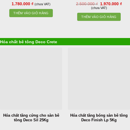
Giá
Giá
1.780.000
₫
2.500.000
₫
1.970.000
₫
(chưa VAT)
gốc
hiện
(chưa VAT)
là:
tại
THÊM VÀO GIỎ HÀNG
2.500.000 ₫.
là:
THÊM VÀO GIỎ HÀNG
1.97
Hóa chất bê tông Deco Crete
Hóa chất tăng cứng cho sàn bê
Hóa chất tăng bóng sàn bê tông
tông Deco Sil 25Kg
Deco Finish Lp 5Kg