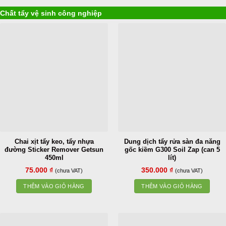
Chất tẩy vệ sinh công nghiệp
Chai xịt tẩy keo, tẩy nhựa
Dung dịch tẩy rửa sàn đa năng
đường Sticker Remover Getsun
gốc kiềm G300 Soil Zap (can 5
450ml
lít)
75.000
₫
350.000
₫
(chưa VAT)
(chưa VAT)
THÊM VÀO GIỎ HÀNG
THÊM VÀO GIỎ HÀNG