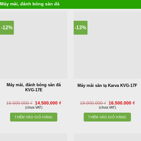
Máy mài, đánh bóng sàn đá
-12%
-13%
Máy mài, đánh bóng sàn đá
Máy mài sàn tạ Karva KVG-17F
KVG-17E
Giá
Giá
Giá
Gi
16.500.000
₫
14.500.000
₫
19.000.000
₫
16.500.000
₫
gốc
hiện
gốc
hiệ
(chưa VAT)
(chưa VAT)
là:
tại
là:
tại
16.500.000 ₫.
là:
19.000.000 ₫.
là:
THÊM VÀO GIỎ HÀNG
THÊM VÀO GIỎ HÀNG
14.500.000 ₫.
16.