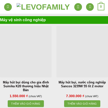
Skip
0
to
content
Máy vệ sinh
công nghiệp
Máy hút bụi dùng cho gia đình
Máy hút bụi, nước công nghiệp
Sumika K20 thương hiệu Nhật
Sancos 3239W 55 lít 2 motor
Bản
1.550.000
₫
7.300.000
₫
(chưa VAT)
(chưa VAT)
THÊM VÀO GIỎ HÀNG
THÊM VÀO GIỎ HÀNG