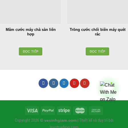
Mâm cước máy chà sàn liên
Trồng cước chổi biên máy quét
hợp
rác
ĐỌC TIẾP
ĐỌC TIẾP
Copyright 2026 ©
vesinhgiare.com
| Thiết kế và duy trì bởi
levotrading.com