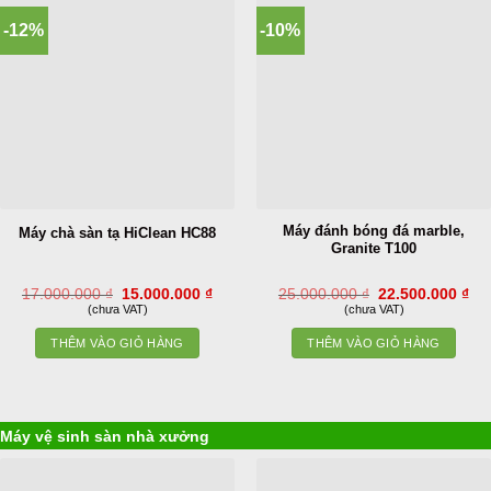
-12%
-10%
Máy đánh bóng đá marble,
Máy chà sàn tạ HiClean HC88
Granite T100
Giá
Giá
Giá
Gi
17.000.000
₫
15.000.000
₫
25.000.000
₫
22.500.000
₫
gốc
hiện
gốc
hiệ
(chưa VAT)
(chưa VAT)
là:
tại
là:
tại
17.000.000 ₫.
là:
25.000.000 ₫.
là:
THÊM VÀO GIỎ HÀNG
THÊM VÀO GIỎ HÀNG
15.000.000 ₫.
22.
Máy vệ sinh sàn nhà xưởng