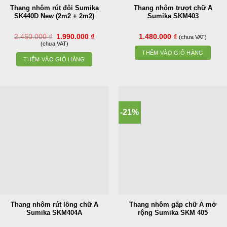
Thang nhôm rút đôi Sumika
Thang nhôm trượt chữ A
SK440D New (2m2 + 2m2)
Sumika SKM403
Giá
Giá
2.450.000
₫
1.990.000
₫
1.480.000
₫
(chưa VAT)
gốc
hiện
(chưa VAT)
là:
tại
THÊM VÀO GIỎ HÀNG
2.450.000 ₫.
là:
THÊM VÀO GIỎ HÀNG
1.990.000 ₫.
-21%
Thang nhôm rút lồng chữ A
Thang nhôm gấp chữ A mở
Sumika SKM404A
rộng Sumika SKM 405