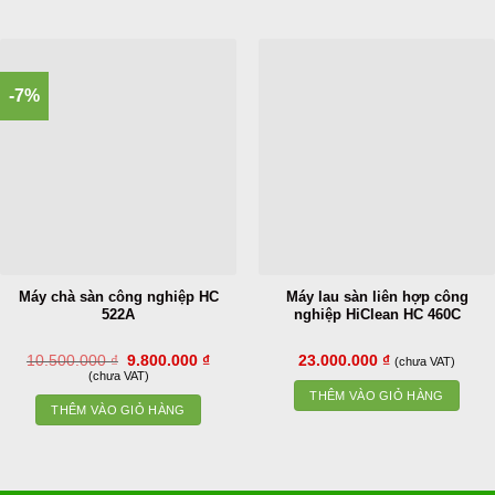
-7%
Máy chà sàn công nghiệp HC
Máy lau sàn liên hợp công
522A
nghiệp HiClean HC 460C
Giá
Giá
10.500.000
₫
9.800.000
₫
23.000.000
₫
(chưa VAT)
gốc
hiện
(chưa VAT)
là:
tại
THÊM VÀO GIỎ HÀNG
10.500.000 ₫.
là:
THÊM VÀO GIỎ HÀNG
9.800.000 ₫.