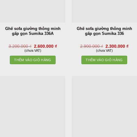
Ghế sofa giường thông minh
Ghế sofa giường thông minh
gấp gọn Sumika 336A
gấp gọn Sumika 336
Giá
Giá
Giá
Giá
3.200.000
₫
2.600.000
₫
2.900.000
₫
2.300.000
₫
gốc
hiện
gốc
hiện
(chưa VAT)
(chưa VAT)
là:
tại
là:
tại
3.200.000 ₫.
là:
2.900.000 ₫.
là:
THÊM VÀO GIỎ HÀNG
THÊM VÀO GIỎ HÀNG
2.600.000 ₫.
2.30