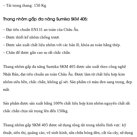
– Tải trọng thang: 150 Kg
Thang nhôm gấp đa năng Sumika SKM 405
:
– Đạt tiêu chuẩn EN131 an toàn của Châu Âu.
– Được thiết kế nhôm chống trượt.
– Được sản xuất chất liệu nhôm với các bản lề, khóa an toàn bằng thép.
– Chân đế được gắn cao su rất chắc chắn.
Thang nhôm gấp đa năng Sumika SKM 405 được sản xuất theo công nghệ
Nhật Bản, đạt tiêu chuẩn an toàn Châu Âu. Được làm từ chất liệu hợp kim
nhôm siêu bền, chắc chắn, không gỉ sét. Sản phẩm có màu đen sang trọng, đẹp
mắt.
Sản phẩm được sản xuất bằng 100% chất liệu hợp kim nhôm nguyên chất rất
chắc chắn chịu tải trọng lên đến 150kg.
Thang nhôm gấp SKM 405 được sử dụng rộng rãi trong nhiều lĩnh vực: kỹ
thuật, siêu thị, quảng cáo, vệ sinh kính, sửa chữa bóng đèn, cắt tỉa cây, sử dụng