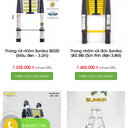
Thang rút nhôm Sumika SK320
Thang nhôm rút đơn Sumika
(Màu đen – 3.2m)
SKS 380 (Sơn tĩnh điện 3.8M)
1.235.000
₫
1.465.000
₫
(chưa VAT)
(chưa VAT)
THÊM VÀO GIỎ HÀNG
THÊM VÀO GIỎ HÀNG
02866857745