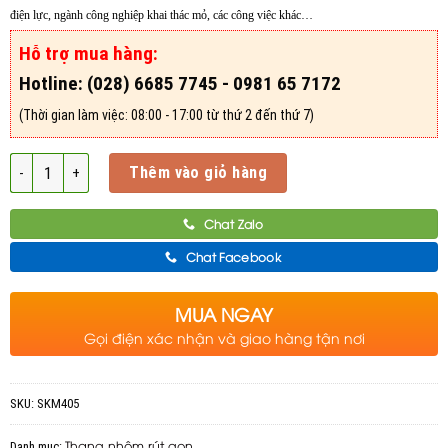
điện lực, ngành công nghiệp khai thác mỏ, các công việc khác…
Hỗ trợ mua hàng:
Hotline: (028) 6685 7745 - 0981 65 7172
(Thời gian làm việc: 08:00 - 17:00 từ thứ 2 đến thứ 7)
Số lượng
Thêm vào giỏ hàng
Chat Zalo
Chat Facebook
MUA NGAY
Gọi điện xác nhận và giao hàng tận nơi
SKU:
SKM405
Thang nhôm rút gọn
Danh mục: