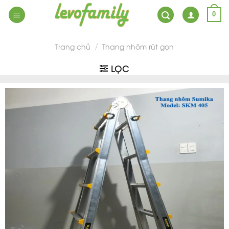
Skip
0
to
content
Trang chủ
Thang nhôm rút gọn
/
LỌC