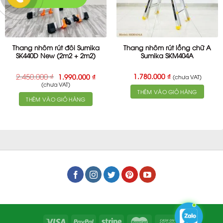
Thang nhôm rút đôi Sumika
Thang nhôm rút lồng chữ A
SK440D New (2m2 + 2m2)
Sumika SKM404A
Giá
Giá
2.450.000
₫
1.780.000
₫
1.990.000
₫
(chưa VAT)
gốc
hiện
(chưa VAT)
là:
tại
THÊM VÀO GIỎ HÀNG
2.450.000 ₫.
là:
THÊM VÀO GIỎ HÀNG
1.990.000 ₫.