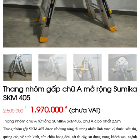
Thang nhôm gấp chữ A mở rộng Sumika
SKM 405
Giá
Giá
1.970.000
₫
₫
(chưa VAT)
2.500.000
gốc
hiện
Thang nhôm chữ A rút lồng SUMIKA SKM405, chữ A cao nhất 2.5m
là:
tại
2.500.000 ₫.
là:
Thang nhôm gấp SKM 405 được sử dụng rộng rãi trong nhiều lĩnh vực: kỹ thuật, siêu thị,
1.970.000 ₫.
quảng cáo, vệ sinh kính, sửa chữa bóng đèn, cắt tỉa cây, sử dụng trong khách sạn, ngành