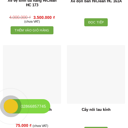
Xe vệ sinh đa năng HiClean
Xe dọn bàn HiClean HC 161A
HC 173
Giá
Giá
4.000.000
₫
3.500.000
₫
gốc
hiện
(chưa VAT)
ĐỌC TIẾP
là:
tại
4.000.000 ₫.
là:
THÊM VÀO GIỎ HÀNG
3.500.000 ₫.
02866857745
Cây gạt nước lau kính
Cây nối lau kính
75.000
₫
(chưa VAT)