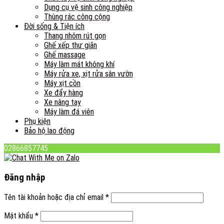
Dụng cụ vệ sinh công nghiệp
Thùng rác công cộng
Đời sống & Tiện ích
Thang nhôm rút gọn
Ghế xếp thư giãn
Ghế massage
Máy làm mát không khí
Máy rửa xe, xịt rửa sân vườn
Máy xịt cồn
Xe đẩy hàng
Xe nâng tay
Máy làm đá viên
Phụ kiện
Bảo hộ lao động
02866857745
Đăng nhập
Tên tài khoản hoặc địa chỉ email
*
Mật khẩu
*