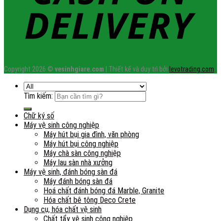
Copyright 2026 ©
vesinhgiare.com
| Thiết kế và duy trì bởi
levotrading.com
Tìm kiếm:
Chữ ký số
Máy vệ sinh công nghiệp
Máy hút bụi gia đình, văn phòng
Máy hút bụi công nghiệp
Máy chà sàn công nghiệp
Máy lau sàn nhà xưởng
Máy vệ sinh, đánh bóng sàn đá
Máy đánh bóng sàn đá
Hoá chất đánh bóng đá Marble, Granite
Hóa chất bê tông Deco Crete
Dụng cụ, hóa chất vệ sinh
Chất tẩy vệ sinh công nghiệp