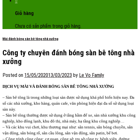
0
Giỏ hàng
Chưa có sản phẩm trong giỏ hàng.
Mài đánh bóng sàn bê tông nhà xưởng
Công ty chuyên đánh bóng sàn bê tông nhà
xưởng
Posted on
15/05/2020
13/03/2023
by
Le Vo Family
DỊCH VỤ MÀI VÀ ĐÁNH BÓNG SÀN BÊ TÔNG NHÀ XƯỞNG
– Sàn bê tông là trong những loại sàn được sử dụng khá phổ biến hiện nay. Đa
số các nhà xưởng, kho hàng, quán cafe, văn phòng hiện đại đa số sử dụng loại
sàn này.
– Sàn bê tông thường được sử dụng ở tầng hầm để xe, sàn nhà xưởng khu công
nghiệp, kho đông lạnh, khu đô thị, nhà máy, hạ tầng khu công nghiệp…
– Và các khu vui chơi, khu thương mại như: sân tennis, sân bóng chuyền, sân
vận động, sân bóng rổ, sân cầu lông, sân vận động, sân patin, bể bơi.
– Công trình công cộng: cơ quan, công sở, trụ sở công ty, bệnh viện, đường