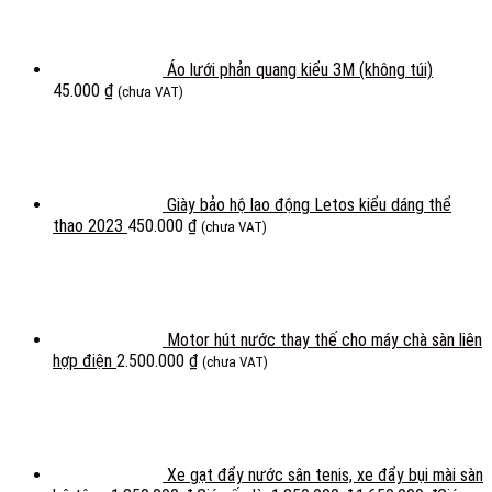
Áo lưới phản quang kiểu 3M (không túi)
45.000
₫
(chưa VAT)
Giày bảo hộ lao động Letos kiểu dáng thể
thao 2023
450.000
₫
(chưa VAT)
Motor hút nước thay thế cho máy chà sàn liên
hợp điện
2.500.000
₫
(chưa VAT)
Xe gạt đẩy nước sân tenis, xe đẩy bụi mài sàn