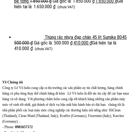
bê tông
1.850.000
₫
Giá gốc là: 1.850.000 ₫.
1.650.000
₫
Giá
hiện tại là: 1.650.000 ₫.
(chưa VAT)
Thùng rác nhựa đạp chân 45 lít Sumika B045
500.000
₫
Giá gốc là: 500.000 ₫.
410.000
₫
Giá hiện tại là:
410.000 ₫.
(chưa VAT)
Về Chúng tôi
Công ty Lê Võ luôn cung cấp ra thị trường các sản phẩm uy tín chất lượng, hàng chính
hãng có phụ tùng thay thế chính hãng đi kèm . Lê Võ luôn là đối tác tin cậy để các bạn mua
hàng và sử dụng. Với phương châm luôn cung cấp tới khách hàng những sản phẩm máy
móc vệ sinh tốt nhất, giá thành rẻ dịch vụ hậu mãi bảo hành bảo trì dài hạn. chúng tôi là
nhà phân phối các loại máy móc công nghiệp các thương hiệu nổi tiếng như: HiClean
(Thailand), Clean Maid (Thailand, Italy), Kraffer (Germany), Fiorentini (Italy), Karcher
(Germany)…
- Phone:
0981657172