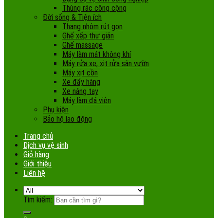
Thùng rác công cộng
Đời sống & Tiện ích
Thang nhôm rút gọn
Ghế xếp thư giãn
Ghế massage
Máy làm mát không khí
Máy rửa xe, xịt rửa sân vườn
Máy xịt cồn
Xe đẩy hàng
Xe nâng tay
Máy làm đá viên
Phụ kiện
Bảo hộ lao động
Trang chủ
Dịch vụ vệ sinh
Giỏ hàng
Giới thiệu
Liên hệ
Tìm kiếm: