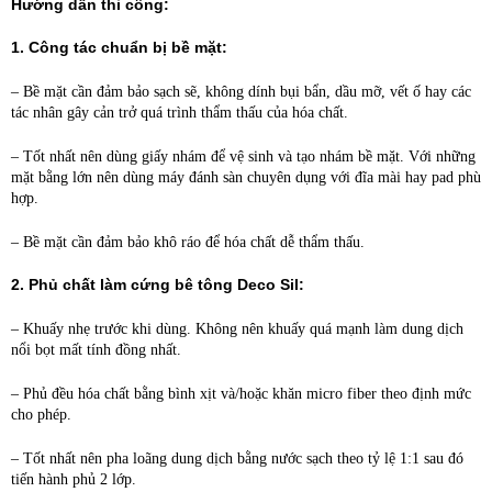
Hướng dẫn thi công:
1. Công tác chuẩn bị bề mặt:
– Bề mặt cần đảm bảo sạch sẽ, không dính bụi bẩn, dầu mỡ, vết ố hay các
tác nhân gây cản trở quá trình thẩm thấu của hóa chất.
– Tốt nhất nên dùng giấy nhám để vệ sinh và tạo nhám bề mặt. Với những
mặt bằng lớn nên dùng máy đánh sàn chuyên dụng với đĩa mài hay pad phù
hợp.
– Bề mặt cần đảm bảo khô ráo để hóa chất dễ thẩm thấu.
2. Phủ chất làm cứng bê tông Deco Sil:
– Khuấy nhẹ trước khi dùng. Không nên khuấy quá mạnh làm dung dịch
nổi bọt mất tính đồng nhất.
– Phủ đều hóa chất bằng bình xịt và/hoặc khăn micro fiber theo định mức
cho phép.
– Tốt nhất nên pha loãng dung dịch bằng nước sạch theo tỷ lệ 1:1 sau đó
tiến hành phủ 2 lớp.