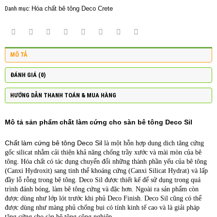
Danh mục:
Hóa chất bê tông Deco Crete
MÔ TẢ
ĐÁNH GIÁ (0)
HƯỚNG DẪN THANH TOÁN & MUA HÀNG
Mô tả sản phẩm chất làm cứng cho sàn bê tông Deco Sil
Chất làm cứng bê tông Deco Sil
là một hỗn hợp dung dich tăng cứng
gốc silicat nhằm cải thiện khả năng chống trầy xước và mài mòn của bê
tông. Hóa chất có tác dụng chuyển đổi những thành phần yếu của bê tông
(Canxi Hydroxit) sang tinh thể khoáng cứng (Canxi Silicat Hydrat) và lấp
đầy lỗ rỗng trong bê tông. Deco Sil được thiết kế để sử dụng trong quá
trình đánh bóng, làm bê tông cứng và đặc hơn. Ngoài ra sản phẩm còn
được dùng như lớp lót trước khi phủ Deco Finish. Deco Sil cũng có thể
được dùng như màng phủ chống bụi có tính kinh tế cao và là giải pháp
tăng cứng cho sàn bê tông công nghiệp.