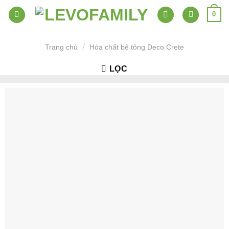
Skip
0
to
content
/
Trang chủ
Hóa chất bê tông Deco Crete
LỌC