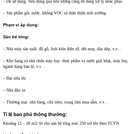
– Dễ sử dụng. Nếu dùng quá liều lượng cũng dễ dàng xử lý khắc phục.
– Sản phẩm gốc nước, không VOC và thân thiện môi trường.
Phạm vi áp dụng:
Sàn bê tông:
– Nhà máy sản xuất: đồ gỗ, linh kiện điện tử, dệt may, dày dép, v.v…
– Kho hàng và nhà chứa máy bay: thực phẩm và nước giải khát, máy bay,
ngành hàng bán lẻ, v.v…
– Đại siêu thị
– Nhà đậu xe
– Thương mại: nhà hàng, cửa tiệm, trung tâm mua sắm, v.v…
Tỉ lệ bao phủ thông thường:
Khoảng 12 – 20 m2/ lít cho sàn bê tông mác 250 trở lên theo TCVN.