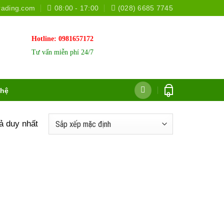
rading.com
08:00 - 17:00
(028) 6685 7745
Hotline:
0981657172
Tư vấn miễn phí 24/7
 hệ
0
uả duy nhất