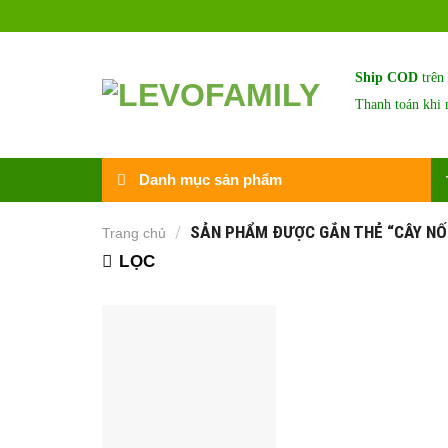
Skip
to
content
Ship COD
trên
Thanh toán khi 
Danh mục sản phẩm
/
SẢN PHẨM ĐƯỢC GẮN THẺ “CÂY NỐI
Trang chủ
LỌC