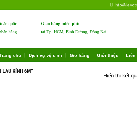
info@levot
 toàn quốc.
Giao hàng miễn phí:
nhận hàng.
tại Tp. HCM, Bình Dương, Đồng Nai
Trang chủ
Dịch vụ vệ sinh
Giỏ hàng
Giới thiệu
Liên
 LAU KÍNH 6M”
Hiển thị kết q