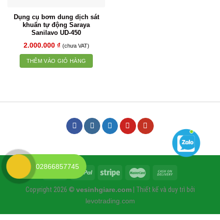
Dụng cụ bơm dung dịch sát
khuẩn tự động Saraya
Sanilavo UD-450
2.000.000
₫
(chưa VAT)
THÊM VÀO GIỎ HÀNG
02866857745
Copyright 2026 ©
vesinhgiare.com
| Thiết kế và duy trì bởi
levotrading.com