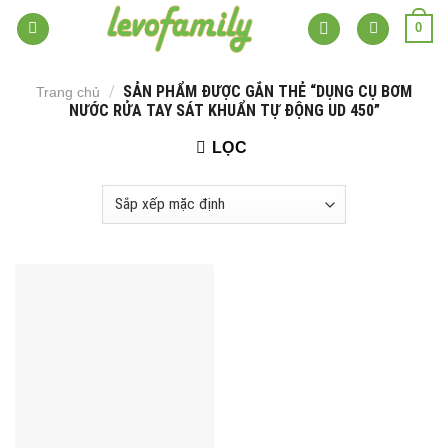
Skip
0
to
content
/
SẢN PHẨM ĐƯỢC GẮN THẺ “DỤNG CỤ BƠM
Trang chủ
NƯỚC RỬA TAY SÁT KHUẨN TỰ ĐỘNG UD 450”
LỌC