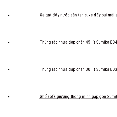
Xe gạt đẩy nước sân tenis, xe đẩy bụi mài 
Thùng rác nhựa đạp chân 45 lít Sumika B0
Thùng rác nhựa đạp chân 30 lít Sumika B0
Ghế sofa giường thông minh gấp gọn Sumi