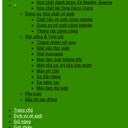
Hoá chất đánh bóng đá Marble, Granite
0
Hóa chất bê tông Deco Crete
Dụng cụ, hóa chất vệ sinh
Chất tẩy vệ sinh công nghiệp
Dụng cụ vệ sinh công nghiệp
Thùng rác công cộng
Đời sống & Tiện ích
Thang nhôm rút gọn
Ghế xếp thư giãn
Ghế massage
Máy làm mát không khí
Máy rửa xe, xịt rửa sân vườn
Máy xịt cồn
Xe đẩy hàng
Xe nâng tay
Máy làm đá viên
Phụ kiện
Bảo hộ lao động
Trang chủ
Dịch vụ vệ sinh
Giỏ hàng
Giới thiệu