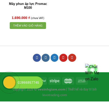
Máy phun áp lực Promac
M100
1.690.000
₫
(chưa VAT)
THÊM VÀO GIỎ HÀNG
02866857745
Copyright 2026 ©
vesinhgiare.com
| Thiết kế và duy trì bởi
levotrading.com