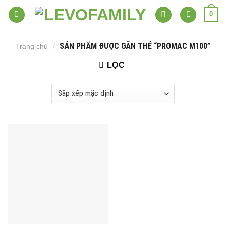
Skip
0
to
content
/
SẢN PHẨM ĐƯỢC GẮN THẺ “PROMAC M100”
Trang chủ
LỌC